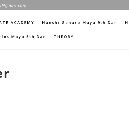
y@gmail.com
ATE ACADEMY
Hanshi Genaro Maya 9th Dan
H
rlos Maya 5th Dan
THEORY
er